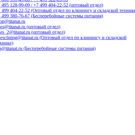
 495 128-99-09 / +7 499 404-22-52 (оптовый отдел)
 499 404-22-52 (Оптовый отдел по клинингу и складской техник
 499 380-76-67 (Бесперебойные системы питания)
op@titanat.ru
les@titanat.ru (оптовый отдел)
les_2@titanat.ru (оптовый отдел)
lesclining@titanat.ru (Оптовый отдел по клинингу и складской
хнике)
p@titanat.ru (Бесперебойные системы питания)