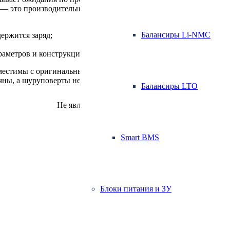
 — это производительные устройства, для которых требуется тщ
Балансиры Li-NMC
держится заряд;
раметров и конструкции.
вместимы с оригинальным инструментом Bosch, без отступлений 
чны, а шуруповерты не изнашиваются раньше времени. При этом
Балансиры LTO
Не является публичной офертой.
Smart BMS
Блоки питания и ЗУ