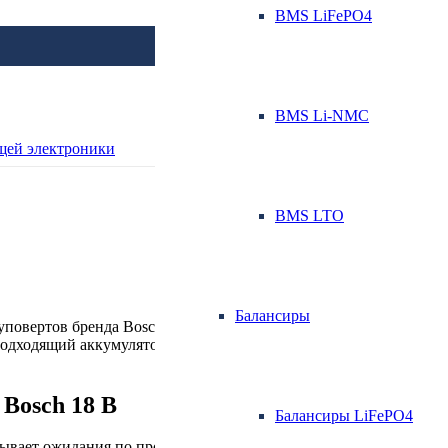
BMS LiFePO4
BMS Li-NMC
верта
BMS LTO
Балансиры
уповертов бренда Bosch 18V.
Размещенные в каталоге АКБ со
подходящий аккумулятор можно самостоятельно, изучив перечень 
Bosch 18 В
Балансиры LiFePO4
вает ожидания по производительности и эффективности. А от то