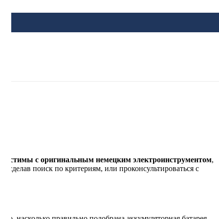
вместимы с оригинальным немецким электроинструментом
,
и сделав поиск по критериям, или проконсультироваться с
го, насколько правильно подобрана аккумуляторная батарея,