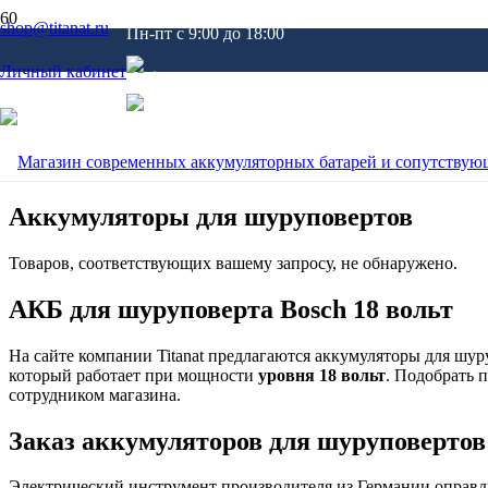
shop@titanat.ru
Пн-пт c 9:00 до 18:00
Личный кабинет
Главная
/
Каталог
/
АКБ для электроинструмента
/
АКБ для шурупо
Аккумуляторы для шуруповертов
Товаров, соответствующих вашему запросу, не обнаружено.
АКБ для шуруповерта Bosch 18 вольт
На сайте компании Titanat предлагаются аккумуляторы для шур
который работает при мощности
уровня 18 вольт
. Подобрать 
сотрудником магазина.
Заказ аккумуляторов для шуруповертов 
Электрический инструмент производителя из Германии оправды