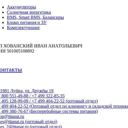
Аккумуляторы
Солнечная энергетика
BMS, Smart BMS, Балансиры
Блоки питания и ЗУ
Комплектующие
П ХОВАНСКИЙ ИВАН АНАТОЛЬЕВИЧ
НН 501005108892
онтакты
1981 Дубна, ул. Дружбы 19
 800 551-49-88 / +7 499 322-85-35
 495 128-99-09 / +7 499 404-22-52 (оптовый отдел)
 499 404-22-52 (Оптовый отдел по клинингу и складской техник
 499 380-76-67 (Бесперебойные системы питания)
op@titanat.ru
les@titanat.ru (оптовый отдел)
les_2@titanat.ru (оптовый отдел)