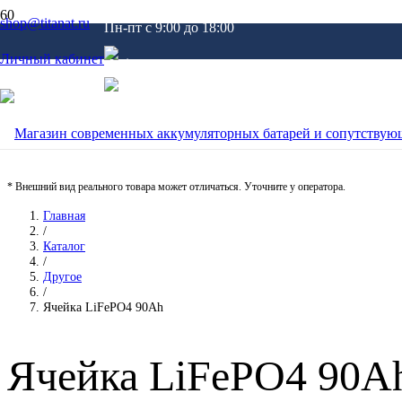
shop@titanat.ru
Пн-пт c 9:00 до 18:00
Личный кабинет
* Внешний вид реального товара может отличаться. Уточните у оператора.
Главная
/
Каталог
/
Другое
/
Ячейка LiFePO4 90Ah
Ячейка LiFePO4 90A