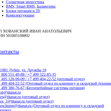
Солнечная энергетика
BMS, Smart BMS, Балансиры
Блоки питания и ЗУ
Комплектующие
П ХОВАНСКИЙ ИВАН АНАТОЛЬЕВИЧ
НН 501005108892
онтакты
1981 Дубна, ул. Дружбы 19
 800 551-49-88 / +7 499 322-85-35
 495 128-99-09 / +7 499 404-22-52 (оптовый отдел)
 499 404-22-52 (Оптовый отдел по клинингу и складской техник
 499 380-76-67 (Бесперебойные системы питания)
op@titanat.ru
les@titanat.ru (оптовый отдел)
les_2@titanat.ru (оптовый отдел)
lesclining@titanat.ru (Оптовый отдел по клинингу и складской
хнике)