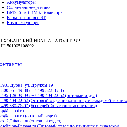
Аккумуляторы
Солнечная энергетика
BMS, Smart BMS, Балансиры
Блоки питания и ЗУ
Комплектующие
П ХОВАНСКИЙ ИВАН АНАТОЛЬЕВИЧ
НН 501005108892
онтакты
1981 Дубна, ул. Дружбы 19
 800 551-49-88 / +7 499 322-85-35
 495 128-99-09 / +7 499 404-22-52 (оптовый отдел)
 499 404-22-52 (Оптовый отдел по клинингу и складской техник
 499 380-76-67 (Бесперебойные системы питания)
op@titanat.ru
les@titanat.ru (оптовый отдел)
les_2@titanat.ru (оптовый отдел)
lesclining@titanat.ru (Оптовый отдел по клинингу и складской