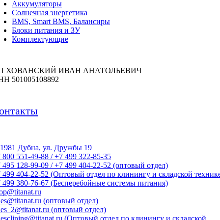
Аккумуляторы
Солнечная энергетика
BMS, Smart BMS, Балансиры
Блоки питания и ЗУ
Комплектующие
П ХОВАНСКИЙ ИВАН АНАТОЛЬЕВИЧ
НН 501005108892
онтакты
1981 Дубна, ул. Дружбы 19
 800 551-49-88 / +7 499 322-85-35
 495 128-99-09 / +7 499 404-22-52 (оптовый отдел)
 499 404-22-52 (Оптовый отдел по клинингу и складской техник
 499 380-76-67 (Бесперебойные системы питания)
op@titanat.ru
les@titanat.ru (оптовый отдел)
les_2@titanat.ru (оптовый отдел)
lesclining@titanat.ru (Оптовый отдел по клинингу и складской