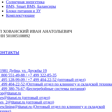
Солнечная энергетика
BMS, Smart BMS, Балансиры
Блоки питания и ЗУ
Комплектующие
П ХОВАНСКИЙ ИВАН АНАТОЛЬЕВИЧ
НН 501005108892
онтакты
1981 Дубна, ул. Дружбы 19
 800 551-49-88 / +7 499 322-85-35
 495 128-99-09 / +7 499 404-22-52 (оптовый отдел)
 499 404-22-52 (Оптовый отдел по клинингу и складской техник
 499 380-76-67 (Бесперебойные системы питания)
op@titanat.ru
les@titanat.ru (оптовый отдел)
les_2@titanat.ru (оптовый отдел)
lesclining@titanat.ru (Оптовый отдел по клинингу и складской
хнике)