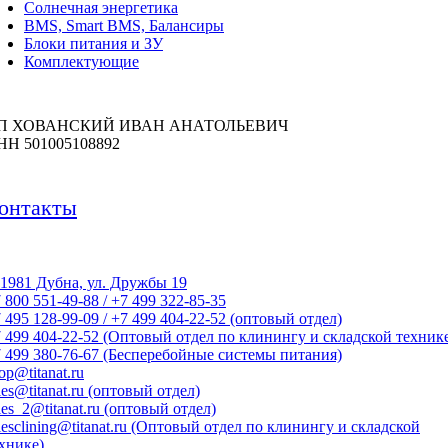
Солнечная энергетика
BMS, Smart BMS, Балансиры
Блоки питания и ЗУ
Комплектующие
П ХОВАНСКИЙ ИВАН АНАТОЛЬЕВИЧ
НН 501005108892
онтакты
1981 Дубна, ул. Дружбы 19
 800 551-49-88 / +7 499 322-85-35
 495 128-99-09 / +7 499 404-22-52 (оптовый отдел)
 499 404-22-52 (Оптовый отдел по клинингу и складской техник
 499 380-76-67 (Бесперебойные системы питания)
op@titanat.ru
les@titanat.ru (оптовый отдел)
les_2@titanat.ru (оптовый отдел)
lesclining@titanat.ru (Оптовый отдел по клинингу и складской
хнике)