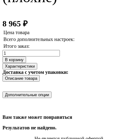
8 965
₽
Цена товара
Всего дополнительных настроек:
Итого заказ:
Количество
товара
В корзину
Разъём
Характеристики
ЗУ
Доставка с учетом упаковки:
с
Описание товара
заглушкой
DC-
099
Дополнительные опции
(плохие)
Вам также может понравиться
Результатов не найдено.
Не является публичной офертой.