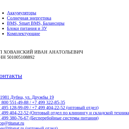
Аккумуляторы
Солнечная энергетика
BMS, Smart BMS, Балансиры
Блоки питания и ЗУ
Комплектующие
П ХОВАНСКИЙ ИВАН АНАТОЛЬЕВИЧ
НН 501005108892
онтакты
1981 Дубна, ул. Дружбы 19
 800 551-49-88 / +7 499 322-85-35
 495 128-99-09 / +7 499 404-22-52 (оптовый отдел)
 499 404-22-52 (Оптовый отдел по клинингу и складской техник
 499 380-76-67 (Бесперебойные системы питания)
op@titanat.ru
les@titanat.ru (оптовый отдел)