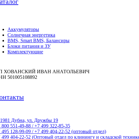
аталог
Аккумуляторы
Солнечная энергетика
BMS, Smart BMS, Балансиры
Блоки питания и ЗУ
Комплектующие
П ХОВАНСКИЙ ИВАН АНАТОЛЬЕВИЧ
НН 501005108892
онтакты
1981 Дубна, ул. Дружбы 19
 800 551-49-88 / +7 499 322-85-35
 495 128-99-09 / +7 499 404-22-52 (оптовый отдел)
 499 404-22-52 (Оптовый отдел по клинингу и складской техник