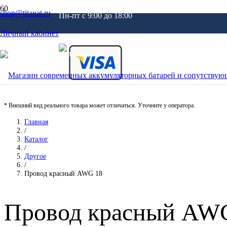
shop@titanat.ru
Пн-пт c 9:00 до 18:00
Личный кабинет
* Внешний вид реального товара может отличаться. Уточните у оператора.
Главная
/
Каталог
/
Другое
/
Провод красный AWG 18
Провод красный AW