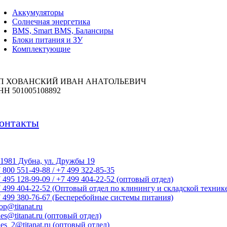
Аккумуляторы
Солнечная энергетика
BMS, Smart BMS, Балансиры
Блоки питания и ЗУ
Комплектующие
П ХОВАНСКИЙ ИВАН АНАТОЛЬЕВИЧ
НН 501005108892
онтакты
1981 Дубна, ул. Дружбы 19
 800 551-49-88 / +7 499 322-85-35
 495 128-99-09 / +7 499 404-22-52 (оптовый отдел)
 499 404-22-52 (Оптовый отдел по клинингу и складской техник
 499 380-76-67 (Бесперебойные системы питания)
op@titanat.ru
les@titanat.ru (оптовый отдел)
les_2@titanat.ru (оптовый отдел)