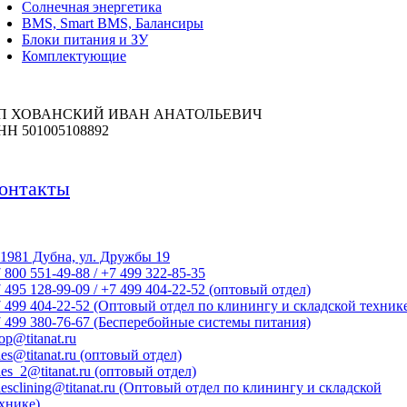
Солнечная энергетика
BMS, Smart BMS, Балансиры
Блоки питания и ЗУ
Комплектующие
П ХОВАНСКИЙ ИВАН АНАТОЛЬЕВИЧ
НН 501005108892
онтакты
1981 Дубна, ул. Дружбы 19
 800 551-49-88 / +7 499 322-85-35
 495 128-99-09 / +7 499 404-22-52 (оптовый отдел)
 499 404-22-52 (Оптовый отдел по клинингу и складской техник
 499 380-76-67 (Бесперебойные системы питания)
op@titanat.ru
les@titanat.ru (оптовый отдел)
les_2@titanat.ru (оптовый отдел)
lesclining@titanat.ru (Оптовый отдел по клинингу и складской
хнике)