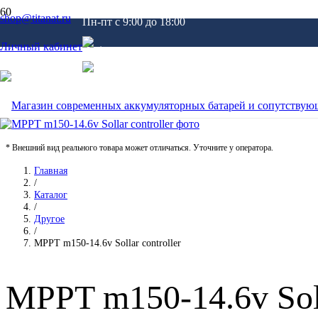
shop@titanat.ru
Пн-пт c 9:00 до 18:00
Личный кабинет
* Внешний вид реального товара может отличаться. Уточните у оператора.
Главная
/
Каталог
/
Другое
/
MPPT m150-14.6v Sollar controller
MPPT m150-14.6v Soll