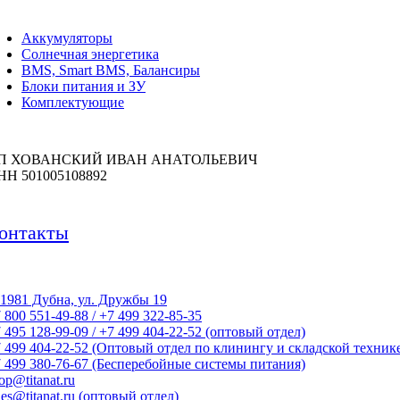
Аккумуляторы
Солнечная энергетика
BMS, Smart BMS, Балансиры
Блоки питания и ЗУ
Комплектующие
П ХОВАНСКИЙ ИВАН АНАТОЛЬЕВИЧ
НН 501005108892
онтакты
1981 Дубна, ул. Дружбы 19
 800 551-49-88 / +7 499 322-85-35
 495 128-99-09 / +7 499 404-22-52 (оптовый отдел)
 499 404-22-52 (Оптовый отдел по клинингу и складской техник
 499 380-76-67 (Бесперебойные системы питания)
op@titanat.ru
les@titanat.ru (оптовый отдел)