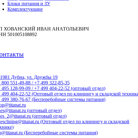
Блоки питания и ЗУ
Комплектующие
П ХОВАНСКИЙ ИВАН АНАТОЛЬЕВИЧ
НН 501005108892
онтакты
1981 Дубна, ул. Дружбы 19
 800 551-49-88 / +7 499 322-85-35
 495 128-99-09 / +7 499 404-22-52 (оптовый отдел)
 499 404-22-52 (Оптовый отдел по клинингу и складской техник
 499 380-76-67 (Бесперебойные системы питания)
op@titanat.ru
les@titanat.ru (оптовый отдел)
les_2@titanat.ru (оптовый отдел)
lesclining@titanat.ru (Оптовый отдел по клинингу и складской
хнике)
p@titanat.ru (Бесперебойные системы питания)