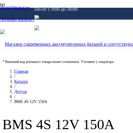
shop@titanat.ru
Пн-пт c 9:00 до 18:00
Личный кабинет
* Внешний вид реального товара может отличаться. Уточните у оператора.
Главная
/
Каталог
/
Другое
/
BMS 4S 12V 150A
BMS 4S 12V 150A