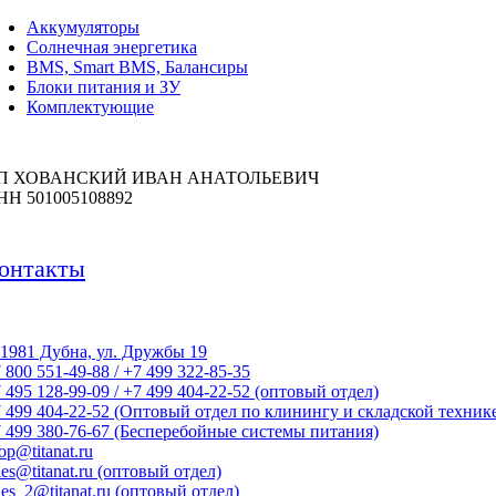
Аккумуляторы
Солнечная энергетика
BMS, Smart BMS, Балансиры
Блоки питания и ЗУ
Комплектующие
П ХОВАНСКИЙ ИВАН АНАТОЛЬЕВИЧ
НН 501005108892
онтакты
1981 Дубна, ул. Дружбы 19
 800 551-49-88 / +7 499 322-85-35
 495 128-99-09 / +7 499 404-22-52 (оптовый отдел)
 499 404-22-52 (Оптовый отдел по клинингу и складской техник
 499 380-76-67 (Бесперебойные системы питания)
op@titanat.ru
les@titanat.ru (оптовый отдел)
les_2@titanat.ru (оптовый отдел)