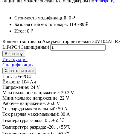
опций вы можете обсудить с менеджером по
телефону
.
Стоимость модификаций:
0
₽
Базовая стоимость товара:
119 789
₽
Итог:
0
₽
Количество товара Аккумулятор литиевый 24V104Ah R3
LiFePO4 Защищённый
В корзину
Инструкция
Спецификация
Характеристики
Тип:
LiFePO4
Ёмкость:
104 Ач
Напряжение:
24 V
Максимальное напряжение:
29.2 V
Минимальное напряжение:
22 V
Рабочее напряжение:
26.6 V
Ток заряда максимальный:
50 A
Ток разряда максимальный:
80 A
Температура заряда:
0…+55℃
Температура разряда:
-20…+55℃
Температура хранения:
0…+35℃