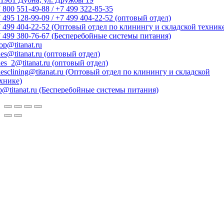
 800 551-49-88 / +7 499 322-85-35
 495 128-99-09 / +7 499 404-22-52 (оптовый отдел)
 499 404-22-52 (Оптовый отдел по клинингу и складской техник
 499 380-76-67 (Бесперебойные системы питания)
op@titanat.ru
les@titanat.ru (оптовый отдел)
les_2@titanat.ru (оптовый отдел)
lesclining@titanat.ru (Оптовый отдел по клинингу и складской
хнике)
p@titanat.ru (Бесперебойные системы питания)