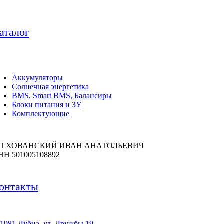
аталог
Аккумуляторы
Солнечная энергетика
BMS, Smart BMS, Балансиры
Блоки питания и ЗУ
Комплектующие
П ХОВАНСКИЙ ИВАН АНАТОЛЬЕВИЧ
НН 501005108892
онтакты
1981 Дубна, ул. Дружбы 19