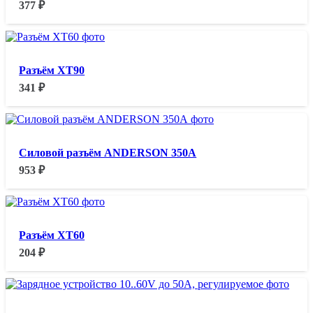
377
₽
Разъём XT90
341
₽
Силовой разъём ANDERSON 350А
953
₽
Разъём XT60
204
₽