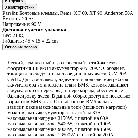
В корзину
Аккумулятор
Характеристики
90V
Разъём:
Болтовые клеммы, Rema, XT-60, XT-90, Anderson 50A
20Ah
Ёмкость:
20 Ач
CATL
Напряжение:
90 V
LiFePO4
Доставка с учетом упаковки:
Вес:
21 kg
Габариты:
45 × 15 × 22 cm
Описание товара
Легкий, компактный и долговечный литий-железо-
фосфатный LiFePO4 аккумулятор 90V 20Ah. Собран из
тридцати последовательно соединенных ячеек 3,2V 20Ah
CATL. Для стабильной, надежной и долговечной работы
аккумулятора установлена плата BMS, которая защищает
аккумулятор от перезаряда и переразряда, обеспечивает
балансировку ячеек. В данной сборке доступно несколько
вариантов BMS плат. От выбранной BMS палаты
зависит, какие максимальные токи (мощность нагрузки)
может выдать аккумулятор: с платой на 35A
максимальная нагрузка 3150W, с платой на 60A
максимальная нагрузка 5400W, с платой на 100A
максимальная нагрузка 9000W, с платой на 150A
максимальная нагрузка 13500W, с платой на 200A