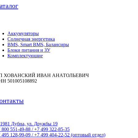
аталог
Аккумуляторы
Солнечная энергетика
BMS, Smart BMS, Балансиры
Блоки питания и ЗУ
Комплектующие
П ХОВАНСКИЙ ИВАН АНАТОЛЬЕВИЧ
НН 501005108892
онтакты
1981 Дубна, ул. Дружбы 19
 800 551-49-88 / +7 499 322-85-35
 495 128-99-09 / +7 499 404-22-52 (оптовый отдел)