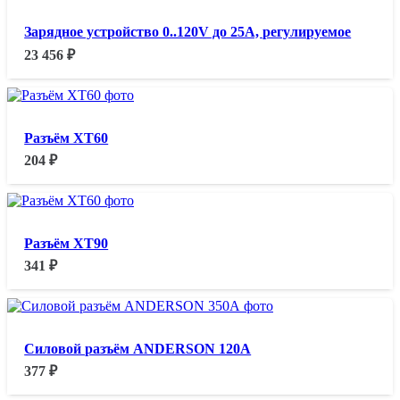
Зарядное устройство 0..120V до 25A, регулируемое
23 456
₽
Разъём XT60
204
₽
Разъём XT90
341
₽
Силовой разъём ANDERSON 120А
377
₽