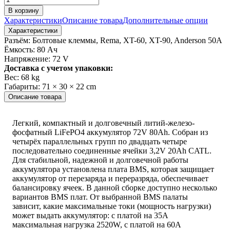
В корзину
Характеристики
Описание товара
Дополнительные опции
Характеристики
Разъём:
Болтовые клеммы, Rema, XT-60, XT-90, Anderson 50A
Ёмкость:
80 Ач
Напряжение:
72 V
Доставка с учетом упаковки:
Вес:
68 kg
Габариты:
71 × 30 × 22 cm
Описание товара
Легкий, компактный и долговечный литий-железо-
фосфатный LiFePO4 аккумулятор 72V 80Ah. Собран из
четырёх параллельных групп по двадцать четыре
последовательно соединенные ячейки 3,2V 20Ah CATL.
Для стабильной, надежной и долговечной работы
аккумулятора установлена плата BMS, которая защищает
аккумулятор от перезаряда и переразряда, обеспечивает
балансировку ячеек. В данной сборке доступно несколько
вариантов BMS плат. От выбранной BMS палаты
зависит, какие максимальные токи (мощность нагрузки)
может выдать аккумулятор: с платой на 35A
максимальная нагрузка 2520W, с платой на 60A