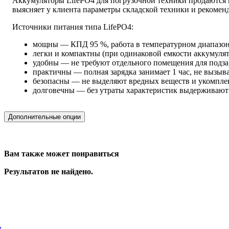
Аккумуляторы LifePO4 для погрузочной техники продаются 
выясняет у клиента параметры складской техники и рекоме
Источники питания типа LifePO4:
мощны — КПД 95 %, работа в температурном диапазоне 
легки и компактны (при одинаковой емкости аккумулят
удобны — не требуют отдельного помещения для подза
практичны — полная зарядка занимает 1 час, не вызы
безопасны — не выделяют вредных веществ и укомплек
долговечны — без утраты характеристик выдерживают 
Дополнительные опции
Вам также может понравиться
Результатов не найдено.