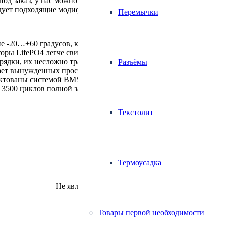
под заказ, у нас можно купить изделия емкостью 280–1960 Ач н
ндует подходящие модификации АКБ.
Перемычки
-20…+60 градусов, качественно питают потребители (даже в со
оры LifePO4 легче свинцовых примерно в 2 раза);
рядки, их несложно транспортировать и устанавливать в машин
Разъёмы
вает вынужденных простоев техники дольше данного времени;
тованы системой BMS, которая контролирует состояние ячеек;
3500 циклов полной зарядки или 8000 частичной.
Текстолит
Термоусадка
Не является публичной офертой.
Товары первой необходимости