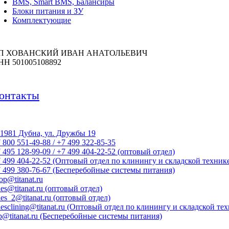
BMS, Smart BMS, Балансиры
Блоки питания и ЗУ
Комплектующие
П ХОВАНСКИЙ ИВАН АНАТОЛЬЕВИЧ
НН 501005108892
онтакты
1981 Дубна, ул. Дружбы 19
 800 551-49-88 / +7 499 322-85-35
 495 128-99-09 / +7 499 404-22-52 (оптовый отдел)
 499 404-22-52 (Оптовый отдел по клинингу и складской техник
 499 380-76-67 (Бесперебойные системы питания)
op@titanat.ru
les@titanat.ru (оптовый отдел)
les_2@titanat.ru (оптовый отдел)
lesclining@titanat.ru (Оптовый отдел по клинингу и складской те
p@titanat.ru (Бесперебойные системы питания)