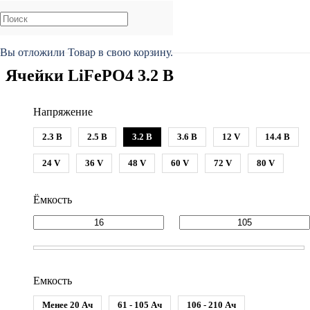
Главная
/
Каталог
/
Ячейки аккумуляторные
/
Ячейки LiFePO4
Вы отложили
Товар
в свою корзину.
Ячейки LiFePO4 3.2 В
Напряжение
2.3 В
2.5 В
3.2 В
3.6 В
12 V
14.4 В
24 V
36 V
48 V
60 V
72 V
80 V
Ёмкость
Емкость
Менее 20 Ач
61 - 105 Ач
106 - 210 Ач