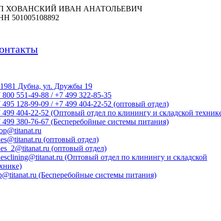
П ХОВАНСКИЙ ИВАН АНАТОЛЬЕВИЧ
НН 501005108892
онтакты
1981 Дубна, ул. Дружбы 19
 800 551-49-88 / +7 499 322-85-35
 495 128-99-09 / +7 499 404-22-52 (оптовый отдел)
 499 404-22-52 (Оптовый отдел по клинингу и складской техник
 499 380-76-67 (Бесперебойные системы питания)
op@titanat.ru
les@titanat.ru (оптовый отдел)
les_2@titanat.ru (оптовый отдел)
lesclining@titanat.ru (Оптовый отдел по клинингу и складской
хнике)
p@titanat.ru (Бесперебойные системы питания)