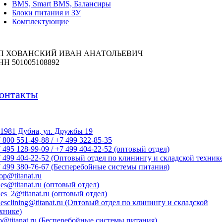
BMS, Smart BMS, Балансиры
Блоки питания и ЗУ
Комплектующие
П ХОВАНСКИЙ ИВАН АНАТОЛЬЕВИЧ
НН 501005108892
онтакты
1981 Дубна, ул. Дружбы 19
 800 551-49-88 / +7 499 322-85-35
 495 128-99-09 / +7 499 404-22-52 (оптовый отдел)
 499 404-22-52 (Оптовый отдел по клинингу и складской техник
 499 380-76-67 (Бесперебойные системы питания)
op@titanat.ru
les@titanat.ru (оптовый отдел)
les_2@titanat.ru (оптовый отдел)
lesclining@titanat.ru (Оптовый отдел по клинингу и складской
хнике)
p@titanat.ru (Бесперебойные системы питания)