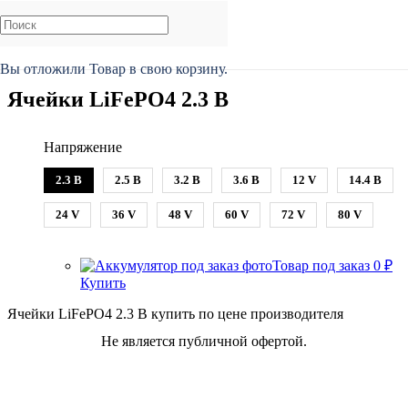
Главная
/
Каталог
/
Ячейки аккумуляторные
/
Ячейки LiFePO4
Вы отложили
Товар
в свою корзину.
Ячейки LiFePO4 2.3 В
Напряжение
2.3 В
2.5 В
3.2 В
3.6 В
12 V
14.4 В
24 V
36 V
48 V
60 V
72 V
80 V
Товар под заказ
0
₽
Купить
Ячейки LiFePO4 2.3 В купить по цене производителя
Не является публичной офертой.