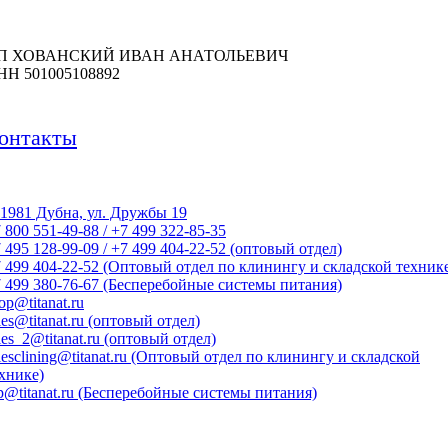
П ХОВАНСКИЙ ИВАН АНАТОЛЬЕВИЧ
НН 501005108892
онтакты
1981 Дубна, ул. Дружбы 19
 800 551-49-88 / +7 499 322-85-35
 495 128-99-09 / +7 499 404-22-52 (оптовый отдел)
 499 404-22-52 (Оптовый отдел по клинингу и складской техник
 499 380-76-67 (Бесперебойные системы питания)
op@titanat.ru
les@titanat.ru (оптовый отдел)
les_2@titanat.ru (оптовый отдел)
lesclining@titanat.ru (Оптовый отдел по клинингу и складской
хнике)
p@titanat.ru (Бесперебойные системы питания)