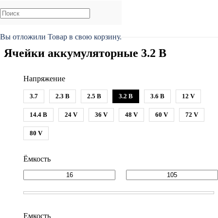
Главная
/
Каталог
/
Ячейки аккумуляторные
Вы отложили
Товар
в свою корзину.
Ячейки аккумуляторные 3.2 В
Напряжение
3.7
2.3 В
2.5 В
3.2 В
3.6 В
12 V
14.4 В
24 V
36 V
48 V
60 V
72 V
80 V
Ёмкость
Емкость