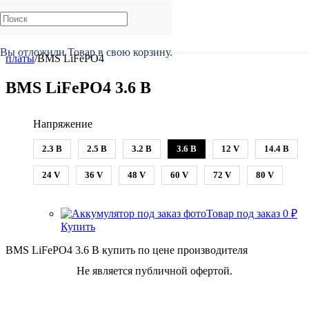
Главная
/
Каталог
/
BMS, Smart BMS, Балансиры
/
BMS
Вы отложили
Товар
в свою корзину.
платы
/
BMS LiFePO4
BMS LiFePO4 3.6 В
Напряжение
2.3 В
2.5 В
3.2 В
3.6 В
12 V
14.4 В
24 V
36 V
48 V
60 V
72 V
80 V
Товар под заказ
0
₽
Купить
BMS LiFePO4 3.6 В купить по цене производителя
Не является публичной офертой.