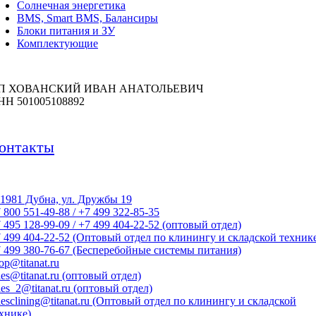
Солнечная энергетика
BMS, Smart BMS, Балансиры
Блоки питания и ЗУ
Комплектующие
П ХОВАНСКИЙ ИВАН АНАТОЛЬЕВИЧ
НН 501005108892
онтакты
1981 Дубна, ул. Дружбы 19
 800 551-49-88 / +7 499 322-85-35
 495 128-99-09 / +7 499 404-22-52 (оптовый отдел)
 499 404-22-52 (Оптовый отдел по клинингу и складской техник
 499 380-76-67 (Бесперебойные системы питания)
op@titanat.ru
les@titanat.ru (оптовый отдел)
les_2@titanat.ru (оптовый отдел)
lesclining@titanat.ru (Оптовый отдел по клинингу и складской
хнике)