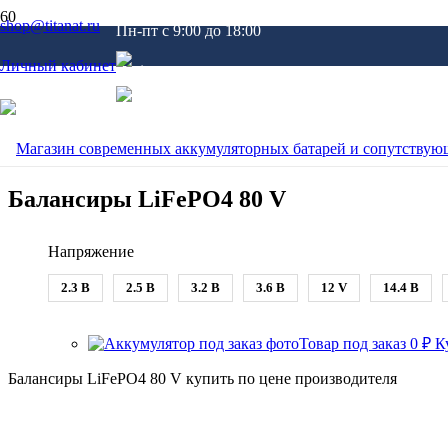
shop@titanat.ru
Пн-пт c 9:00 до 18:00
Личный кабинет
Главная
/
Каталог
/
BMS, Smart BMS, Балансиры
/
Балансиры
/
Бала
Балансиры LiFePO4 80 V
Напряжение
2.3 В
2.5 В
3.2 В
3.6 В
12 V
14.4 В
Товар под заказ
0
₽
К
Балансиры LiFePO4 80 V купить по цене производителя