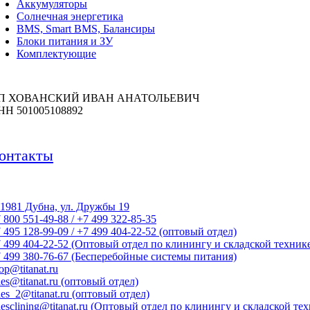
Аккумуляторы
Солнечная энергетика
BMS, Smart BMS, Балансиры
Блоки питания и ЗУ
Комплектующие
П ХОВАНСКИЙ ИВАН АНАТОЛЬЕВИЧ
НН 501005108892
онтакты
1981 Дубна, ул. Дружбы 19
 800 551-49-88 / +7 499 322-85-35
 495 128-99-09 / +7 499 404-22-52 (оптовый отдел)
 499 404-22-52 (Оптовый отдел по клинингу и складской техник
 499 380-76-67 (Бесперебойные системы питания)
op@titanat.ru
les@titanat.ru (оптовый отдел)
les_2@titanat.ru (оптовый отдел)
lesclining@titanat.ru (Оптовый отдел по клинингу и складской те