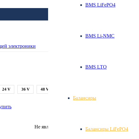
BMS LiFePO4
BMS Li-NMC
нсиры LiFePO4
BMS LTO
24 V
36 V
48 V
60 V
72 V
80 V
Балансиры
упить
Не является публичной офертой.
Балансиры LiFePO4