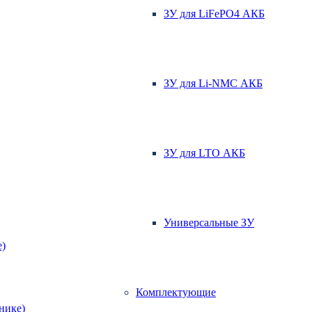
ЗУ для LiFePO4 АКБ
ЗУ для Li-NMC АКБ
ЗУ для LTO АКБ
Универсальные ЗУ
е)
Комплектующие
хнике)