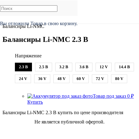
Главная
/
Каталог
/
BMS, Smart BMS, Балансиры
/
Балансиры
/
Вы отложили
Товар
в свою корзину.
Балансиры Li-NMC
Балансиры Li-NMC 2.3 В
Напряжение
2.3 В
2.5 В
3.2 В
3.6 В
12 V
14.4 В
24 V
36 V
48 V
60 V
72 V
80 V
Товар под заказ
0
₽
Купить
Балансиры Li-NMC 2.3 В купить по цене производителя
Не является публичной офертой.