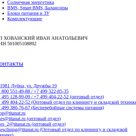
Солнечная энергетика
BMS, Smart BMS, Балансиры
Блоки питания и ЗУ
Комплектующие
П ХОВАНСКИЙ ИВАН АНАТОЛЬЕВИЧ
НН 501005108892
онтакты
1981 Дубна, ул. Дружбы 19
 800 551-49-88 / +7 499 322-85-35
 495 128-99-09 / +7 499 404-22-52 (оптовый отдел)
 499 404-22-52 (Оптовый отдел по клинингу и складской техник
 499 380-76-67 (Бесперебойные системы питания)
op@titanat.ru
les@titanat.ru (оптовый отдел)
les_2@titanat.ru (оптовый отдел)
lesclining@titanat.ru (Оптовый отдел по клинингу и складской
хнике)