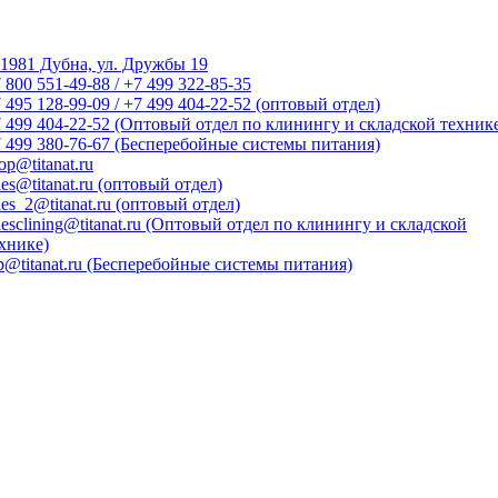
1981 Дубна, ул. Дружбы 19
 800 551-49-88 / +7 499 322-85-35
 495 128-99-09 / +7 499 404-22-52 (оптовый отдел)
 499 404-22-52 (Оптовый отдел по клинингу и складской техник
 499 380-76-67 (Бесперебойные системы питания)
op@titanat.ru
les@titanat.ru (оптовый отдел)
les_2@titanat.ru (оптовый отдел)
lesclining@titanat.ru (Оптовый отдел по клинингу и складской
хнике)
p@titanat.ru (Бесперебойные системы питания)