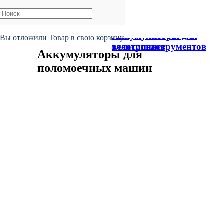
7 Окт 2020
Аккумуляторы для
Аккумуляторы для
Вы отложили
Товар
в свою корзину.
велосипедов
электроинструментов
Аккумуляторы для
поломоечных машин