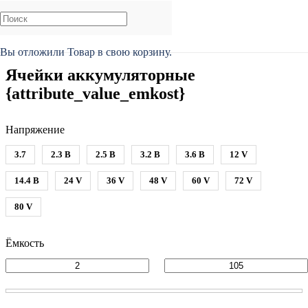
Главная
/
Каталог
/
Ячейки аккумуляторные
Вы отложили
Товар
в свою корзину.
Ячейки аккумуляторные
{attribute_value_emkost}
Напряжение
3.7
2.3 В
2.5 В
3.2 В
3.6 В
12 V
14.4 В
24 V
36 V
48 V
60 V
72 V
80 V
Ёмкость