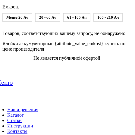
Емкость
Менее 20 Ач
20 - 60 Ач
61 - 105 Ач
106 - 210 Ач
Товаров, соответствующих вашему запросу, не обнаружено.
Ячейки аккумуляторные {attribute_value_emkost} купить по
цене производителя
Не является публичной офертой.
еню
Наши решения
Каталог
Статьи
Инструкции
Контакты