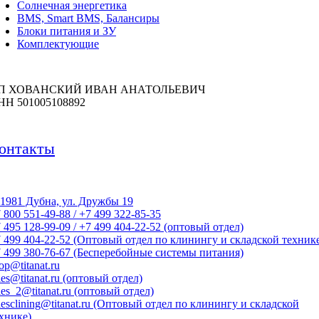
Солнечная энергетика
BMS, Smart BMS, Балансиры
Блоки питания и ЗУ
Комплектующие
П ХОВАНСКИЙ ИВАН АНАТОЛЬЕВИЧ
НН 501005108892
онтакты
1981 Дубна, ул. Дружбы 19
 800 551-49-88 / +7 499 322-85-35
 495 128-99-09 / +7 499 404-22-52 (оптовый отдел)
 499 404-22-52 (Оптовый отдел по клинингу и складской техник
 499 380-76-67 (Бесперебойные системы питания)
op@titanat.ru
les@titanat.ru (оптовый отдел)
les_2@titanat.ru (оптовый отдел)
lesclining@titanat.ru (Оптовый отдел по клинингу и складской
хнике)