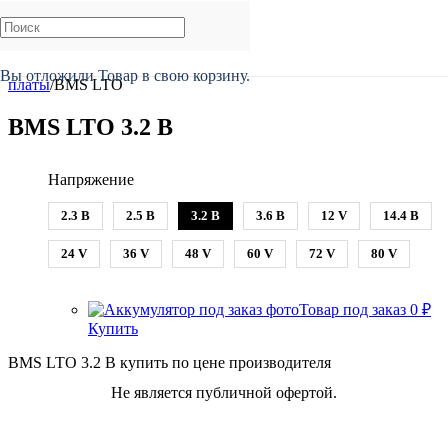
Главная
/
Каталог
/
BMS, Smart BMS, Балансиры
/
BMS
Вы отложили
Товар
в свою корзину.
платы
/
BMS LTO
BMS LTO 3.2 В
Напряжение
2.3 В
2.5 В
3.2 В
3.6 В
12 V
14.4 В
24 V
36 V
48 V
60 V
72 V
80 V
Товар под заказ
0
₽
Купить
BMS LTO 3.2 В купить по цене производителя
Не является публичной офертой.