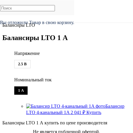
Главная
/
Каталог
/
BMS, Smart BMS, Балансиры
/
Балансиры
/
Вы отложили
Товар
в свою корзину.
Балансиры LTO
Балансиры LTO 1 А
Напряжение
2.5 В
Номинальный ток
1 А
Балансир
LTO 4-канальный 1A
2 041
₽
Купить
Балансиры LTO 1 А купить по цене производителя
Не является публичной офертой.