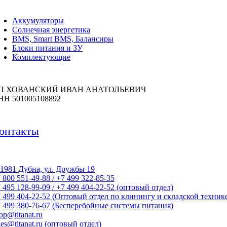
Аккумуляторы
Солнечная энергетика
BMS, Smart BMS, Балансиры
Блоки питания и ЗУ
Комплектующие
П ХОВАНСКИЙ ИВАН АНАТОЛЬЕВИЧ
НН 501005108892
онтакты
1981 Дубна, ул. Дружбы 19
 800 551-49-88 / +7 499 322-85-35
 495 128-99-09 / +7 499 404-22-52 (оптовый отдел)
 499 404-22-52 (Оптовый отдел по клинингу и складской техник
 499 380-76-67 (Бесперебойные системы питания)
op@titanat.ru
les@titanat.ru (оптовый отдел)