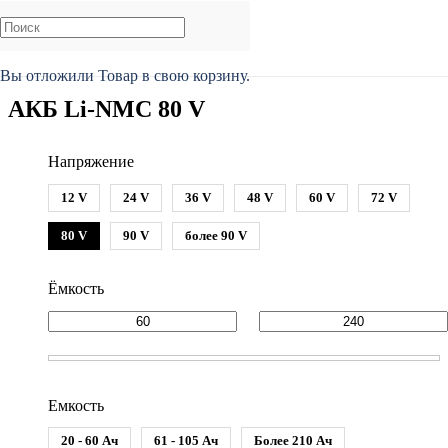
Главная
/
Каталог
/
Аккумуляторы
/
АКБ Li-NMC
Вы отложили
Товар
в свою корзину.
АКБ Li-NMC 80 V
Напряжение
12 V
24 V
36 V
48 V
60 V
72 V
80 V
90 V
более 90 V
Ёмкость
Емкость
20 - 60 Ач
61 - 105 Ач
Более 210 Ач